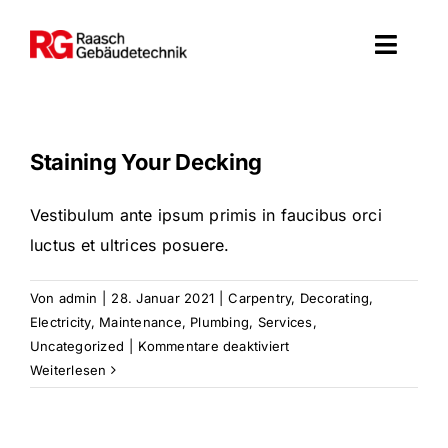
Zum
Inhalt
Toggl
springen
Navig
Start
Staining Your Decking
Leistungen
Vestibulum ante ipsum primis in faucibus orci
Über Uns
luctus et ultrices posuere.
Kontakt
Von
admin
|
28. Januar 2021
|
Carpentry
,
Decorating
,
Electricity
,
Maintenance
,
Plumbing
,
Services
,
für
Uncategorized
|
Kommentare deaktiviert
Staining
Weiterlesen
Your
Decking