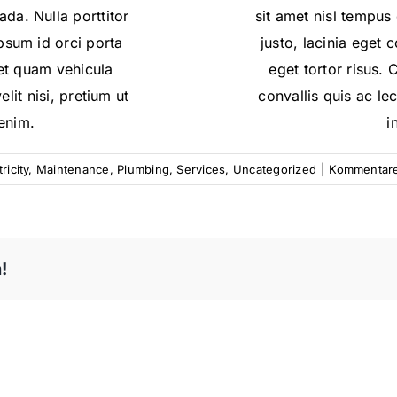
da. Nulla porttitor
sit amet nisl tempus
psum id orci porta
justo, lacinia eget c
et quam vehicula
eget tortor risus. 
lit nisi, pretium ut
convallis quis ac lec
 enim.
i
ricity
,
Maintenance
,
Plumbing
,
Services
,
Uncategorized
|
Kommentare 
!