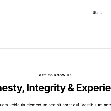
Start
GET TO KNOW US
esty, Integrity & Experi
uam vehicula elementum sed sit amet dui. Vestibulum ante