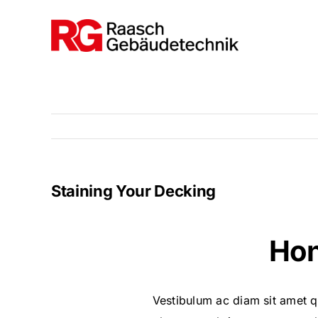
Zum
Inhalt
springen
Staining Your Decking
Hon
Vestibulum ac diam sit amet q