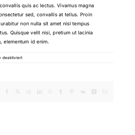
 convallis quis ac lectus. Vivamus magna
onsectetur sed, convallis at tellus. Proin
Curabitur non nulla sit amet nisl tempus
tus. Quisque velit nisi, pretium ut lacinia
n, elementum id enim.
für
deaktiviert
Staining
Your
Decking
Facebook
X
Reddit
LinkedIn
WhatsApp
Tumblr
Pinterest
Vk
Xing
E-
Mail