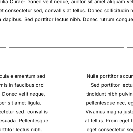
bilia Curae; Donec velit neque, auctor sit amet aliquam vel
t consectetur sed, convallis at tellus. Donec sollicitudin
ta dapibus. Sed porttitor lectus nibh. Donec rutrum congu
icula elementum sed
Nulla porttitor accu
mis in faucibus orci
Sed porttitor lectu
e; Donec velit neque,
tincidunt nibh pulvi
er sit amet ligula.
pellentesque nec, eg
ctetur sed, convallis
Vivamus magna justo,
alesuada. Pellentesque
at tellus. Proin eget
ttitor lectus nibh.
eget consectetur sed